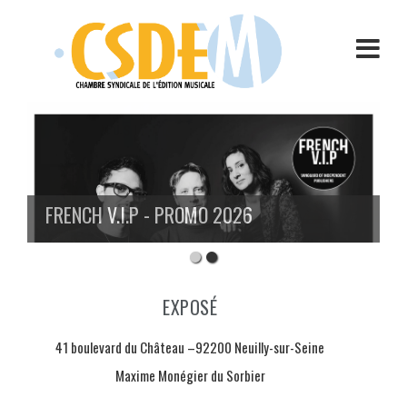
Aller
au
contenu
FRENCH V.I.P - PROMO 2026
EXPOSÉ
41 boulevard du Château –92200 Neuilly-sur-Seine
Maxime Monégier du Sorbier