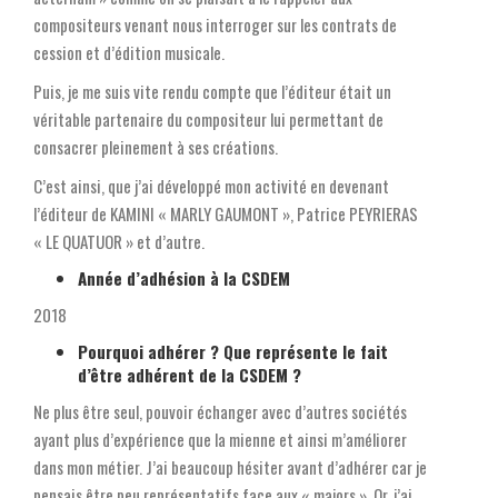
compositeurs venant nous interroger sur les contrats de
cession et d’édition musicale.
Puis, je me suis vite rendu compte que l’éditeur était un
véritable partenaire du compositeur lui permettant de
consacrer pleinement à ses créations.
C’est ainsi, que j’ai développé mon activité en devenant
l’éditeur de KAMINI « MARLY GAUMONT », Patrice PEYRIERAS
« LE QUATUOR » et d’autre.
Année d’adhésion à la CSDEM
2018
Pourquoi adhérer ? Que représente le fait
d’être adhérent de la CSDEM ?
Ne plus être seul, pouvoir échanger avec d’autres sociétés
ayant plus d’expérience que la mienne et ainsi m’améliorer
dans mon métier. J’ai beaucoup hésiter avant d’adhérer car je
pensais être peu représentatifs face aux « majors ». Or, j’ai