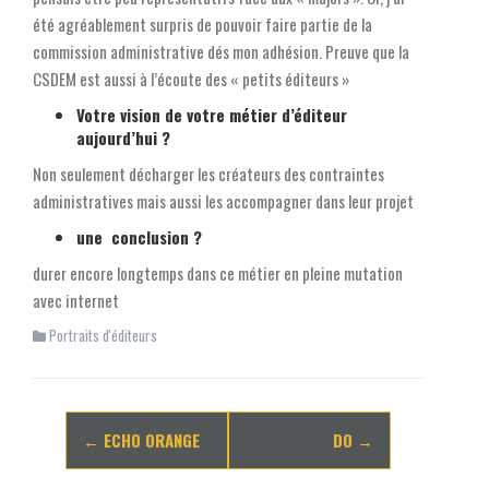
été agréablement surpris de pouvoir faire partie de la
commission administrative dés mon adhésion. Preuve que la
CSDEM est aussi à l’écoute des « petits éditeurs »
Votre vision de votre métier d’éditeur
aujourd’hui ?
Non seulement décharger les créateurs des contraintes
administratives mais aussi les accompagner dans leur projet
une conclusion ?
durer encore longtemps dans ce métier en pleine mutation
avec internet
Portraits d'éditeurs
Navigation
←
ECHO ORANGE
DO
→
d'article