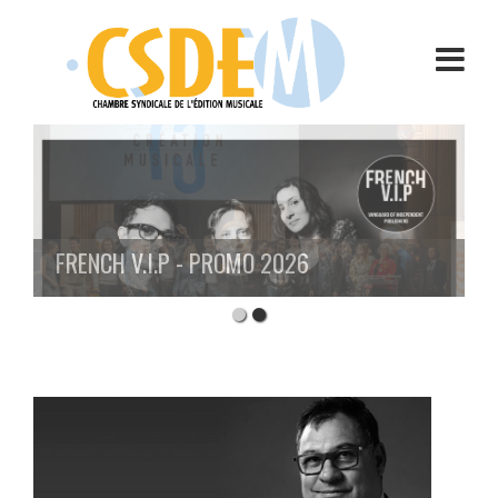
Aller
au
contenu
FRENCH V.I.P - PROMO 2026