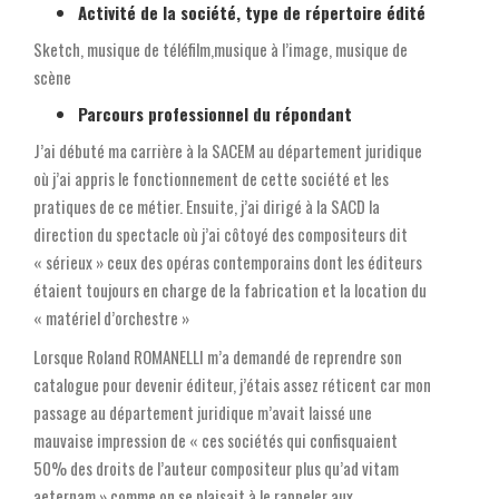
Activité de la société, type de répertoire édité
Sketch, musique de téléfilm,musique à l’image, musique de
scène
Parcours professionnel du répondant
J’ai débuté ma carrière à la SACEM au département juridique
où j’ai appris le fonctionnement de cette société et les
pratiques de ce métier. Ensuite, j’ai dirigé à la SACD la
direction du spectacle où j’ai côtoyé des compositeurs dit
« sérieux » ceux des opéras contemporains dont les éditeurs
étaient toujours en charge de la fabrication et la location du
« matériel d’orchestre »
Lorsque Roland ROMANELLI m’a demandé de reprendre son
catalogue pour devenir éditeur, j’étais assez réticent car mon
passage au département juridique m’avait laissé une
mauvaise impression de « ces sociétés qui confisquaient
50% des droits de l’auteur compositeur plus qu’ad vitam
aeternam » comme on se plaisait à le rappeler aux