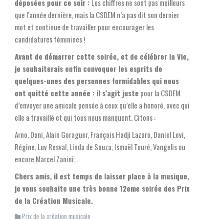
déposées pour ce soir :
Les chiffres ne sont pas meilleurs
que l’année dernière, mais la CSDEM n’a pas dit son dernier
mot et continue de travailler pour encourager les
candidatures féminines !
Avant de démarrer cette soirée, et de célébrer la Vie,
je souhaiterais enfin convoquer les esprits de
quelques-unes des personnes formidables qui nous
ont quitté cette année : il s’agit juste
pour la CSDEM
d’envoyer une amicale pensée à ceux qu’elle a honoré, avec qui
elle a travaillé et qui tous nous manquent. Citons :
Arno, Dani, Alain Goraguer, François Hadji Lazaro, Daniel Levi,
Régine, Luv Resval, Linda de Souza, Ismaël Touré, Vangelis ou
encore Marcel Zanini…
Chers amis, il est temps de laisser place à la musique,
je vous souhaite une très bonne 12eme soirée des Prix
de la Création Musicale.
Prix de la création musicale