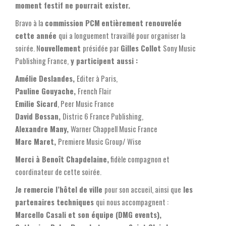
moment festif ne pourrait exister.
Bravo à la
commission PCM
entièrement renouvelée
cette année
qui a longuement travaillé pour organiser la
soirée. N
ouvellement
présidée par
Gilles Collot
Sony Music
Publishing France,
y participent aussi :
Amélie Deslandes,
Editer à Paris,
Pauline Gouyache,
French Flair
Emilie Sicard
, Peer Music France
David Bossan,
Distric 6 France Publishing,
Alexandre Many,
Warner Chappell Music France
Marc Maret,
Premiere Music Group/ Wise
Merci à Benoît Chapdelaine,
fidèle compagnon et
coordinateur de cette soirée.
Je remercie l’hôtel de ville
pour son accueil, ainsi que
les
partenaires techniques
qui nous accompagnent :
Marcello Casali et son équipe (DMG events),