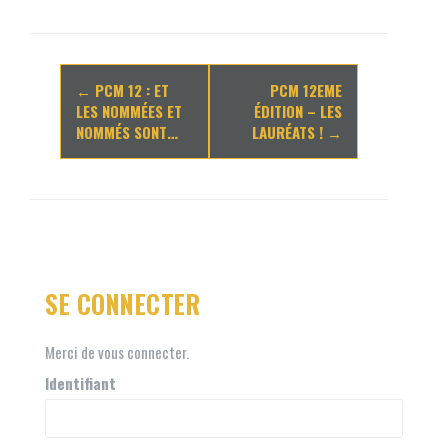
Navigation
←
PCM 12 : ET
PCM 12EME
d'article
LES NOMMÉES ET
ÉDITION – LES
NOMMÉS SONT…
LAURÉATS !
→
SE CONNECTER
Merci de vous connecter.
Identifiant