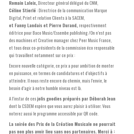
Romain Laleix,
Directeur général délégué du CNM,
Céline Stierlé
: Directrice de la communication Marque
Digital, Print et relation Clients à la SACEM,
et Fanny Landais et Pierre Durand,
respectivement
éditrice pour Baco Music/Essembe publishing /On n’est pas
des machines et Creative manager chez Peer Music France,
et tous deux co-présidents de la commission éco responsable
qui travaillent notamment sur ce prix :
Encore nouvelle catégorie, ce prix a pour ambition de monter
en puissance, en termes de candidatures et d’objectifs à
atteindre. Il nous reste encore du chemin, mais l’envie, le
besoin d’agir à notre humble niveau est là.
A l’instar de ces
jolis goodies préparés par Déborah
Jean
dont la CSDEM espère que vous aurez plaisir à utiliser. Vous
noterez aussi le programme accessible par QR code.
La soirée des Prix de la Création Musicale ne pourrait
pas non plus avoir lieu sans nos partenaires. Merci à :