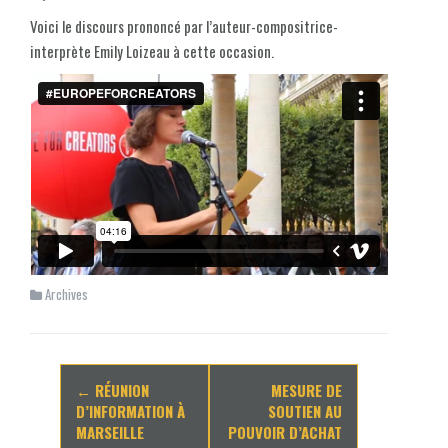
Voici le discours prononcé par l’auteur-compositrice-
interprète Emily Loizeau à cette occasion.
Archives
Navigation
←
RÉUNION
MESURE DE
d'article
D’INFORMATION À
SOUTIEN AU
MARSEILLE
POUVOIR D’ACHAT