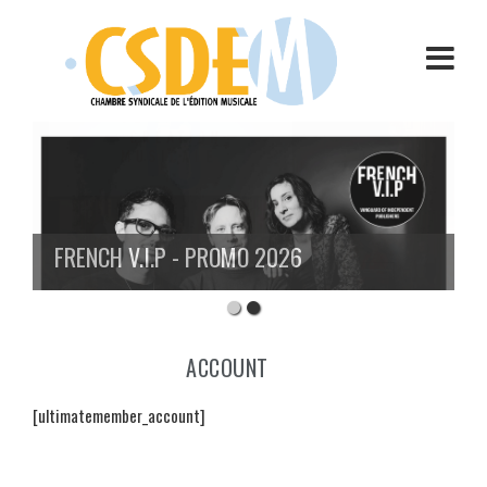
Aller
au
contenu
FRENCH V.I.P - PROMO 2026
ACCOUNT
[ultimatemember_account]