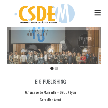
Aller
au
contenu
FRENCH V.I.P - PROMO 2026
BIG PUBLISHING
67 bis rue de Marseille – 69007 Lyon
Géraldine Amat