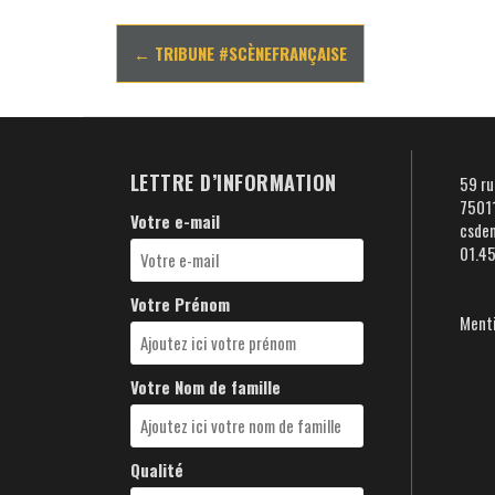
Navigation
←
TRIBUNE #SCÈNEFRANÇAISE
d'article
LETTRE D’INFORMATION
59 ru
75011
Votre e-mail
csde
01.4
Votre Prénom
Menti
Votre Nom de famille
Qualité