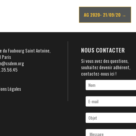
AG 2020- 21/09/20
→
NOUS CONTACTER
e du Faubourg Saint Antoine,
 Paris
Si vous avez des questions,
m@csdem.org
souhaitez devenir adhérent,
5.35.56.45
contactez-nous ici !
ons Légales