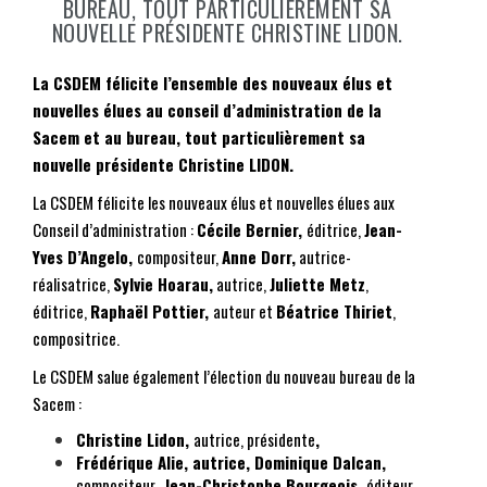
BUREAU, TOUT PARTICULIÈREMENT SA
NOUVELLE PRÉSIDENTE CHRISTINE LIDON.
La CSDEM félicite l’ensemble des nouveaux élus et
nouvelles élues au conseil d’administration de la
Sacem et au bureau, tout particulièrement sa
nouvelle présidente Christine LIDON.
La CSDEM félicite les nouveaux élus et nouvelles élues aux
Conseil d’administration :
Cécile Bernier,
éditrice,
Jean-
Yves D’Angelo
,
compositeur,
Anne Dorr
,
autrice-
réalisatrice,
Sylvie Hoarau
,
autrice,
Juliette Metz
,
éditrice,
Raphaël Pottier
,
auteur et
Béatrice Thiriet
,
compositrice.
Le CSDEM salue également l’élection du nouveau bureau de la
Sacem :
Christine Lidon,
autrice, présidente
,
Frédérique Alie
, autrice,
Dominique Dalcan
,
compositeur
,
Jean-Christophe Bourgeois
,
éditeur,