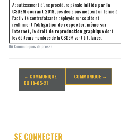
Aboutissement d’une procédure pénale
initiée par la
CSDEM courant 2019,
ces décisions mettent un terme à
l’activité contrefaisante déployée sur ce site et
réaffirment
l’obligation de respecter, même sur
internet, le droit de reproduction graphique
dont
les éditeurs membres de la CSDEM sont titulaires.
Communiqués de presse
Navigation
←
COMMUNIQUE
COMMUNIQUE
→
d'article
DU 18-05-21
SE CONNECTER