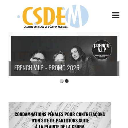
Aller
au
contenu
FRENCH V.I.P - PROMO 2026