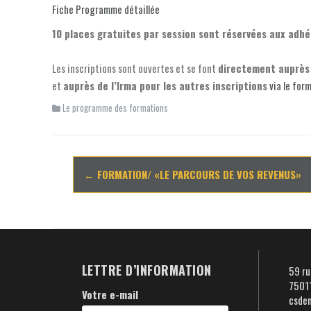
Fiche Programme détaillée
10 places gratuites par session sont réservées aux adhé
Les inscriptions sont ouvertes et se font
directement auprès 
et
auprès de l’Irma pour les autres inscriptions
via le form
Le programme des formations
Navigation
←
FORMATION/ «LE PARCOURS DE VOS REVENUS»
d'article
LETTRE D’INFORMATION
59 ru
75011
Votre e-mail
csde