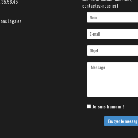
5.35.56.45
contactez-nous ici !
ons Légales
Je suis humain !
Envoyer le messag