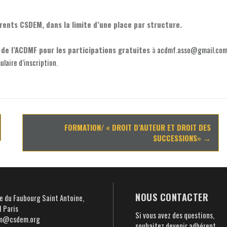
rents CSDEM, dans la limite d’une place par structure.
de l’ACDMF pour les participations gratuites
à
acdmf.asso@gmail.co
ulaire d’inscription.
FORMATION/ « DROIT D’AUTEUR ET DROIT DES
SUCCESSIONS»
→
NOUS CONTACTER
e du Faubourg Saint Antoine,
 Paris
Si vous avez des questions,
m@csdem.org
souhaitez devenir adhérent,