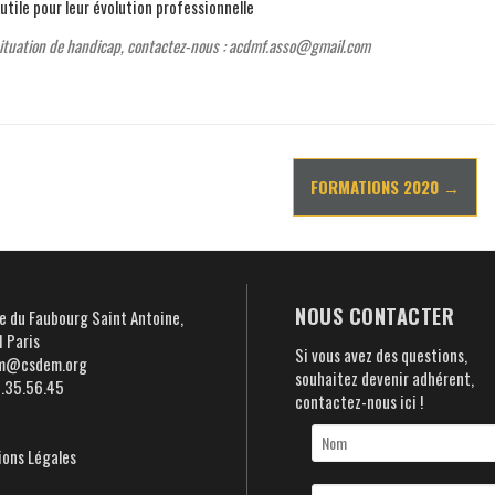
utile pour leur évolution professionnelle
 situation de handicap, contactez-nous : acdmf.asso@gmail.com
FORMATIONS 2020
→
NOUS CONTACTER
e du Faubourg Saint Antoine,
 Paris
Si vous avez des questions,
m@csdem.org
souhaitez devenir adhérent,
5.35.56.45
contactez-nous ici !
ons Légales