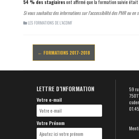
54 % des stagiaires
ont affirmé que la formation suivie était 
Si vous souhaitez des informations sur l’accessibilité des PMR ou en
LES FORMATIONS DE L’ACDMF
Navigation
←
FORMATIONS 2017-2018
d'article
LETTRE D’INFORMATION
59 ru
75011
Votre e-mail
csde
01.4
Votre Prénom
Menti