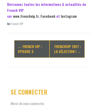
Retrouvez toutes les informations & actualités de
French VIP
sur
www.frenchvip.fr
,
Facebook
et
Instagram
French VIP
Navigation
←
FRENCH VIP :
FRENCHVIP 2017 :
d'article
EPISODE 3
LA SÉLECTION !
→
SE CONNECTER
Merci de vous connecter.