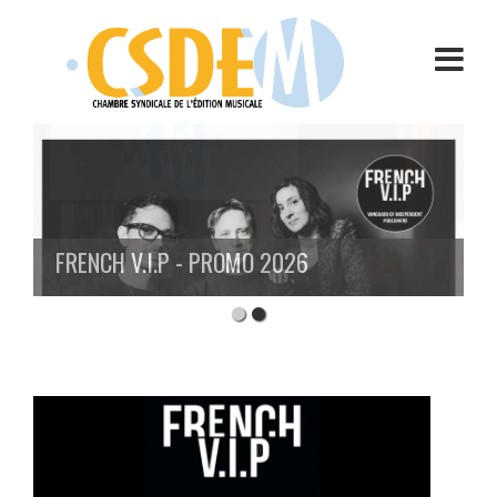
Aller
au
contenu
FRENCH V.I.P - PROMO 2026