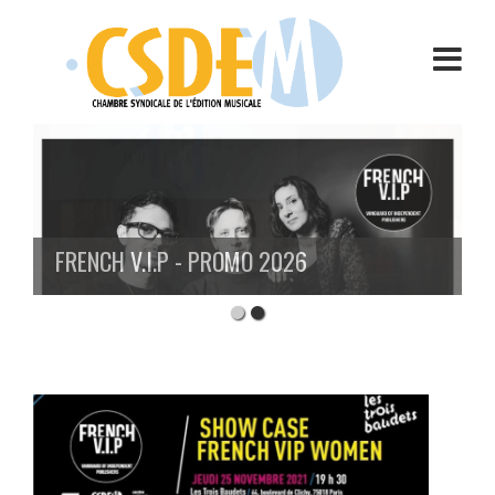
Aller
au
contenu
FRENCH V.I.P - PROMO 2026