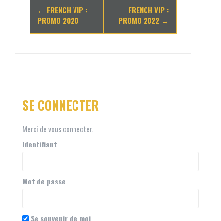
Navigation
←
FRENCH VIP :
FRENCH VIP :
d'article
PROMO 2020
PROMO 2022
→
SE CONNECTER
Merci de vous connecter.
Identifiant
Mot de passe
Se souvenir de moi