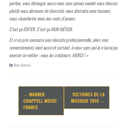
parfois, vous déranger aussi mais sans jamais vouloir vous blesser,
plutôt vous abreuver de diversité, vous distraire avec humour,
vous réconforter avec des mots d’amour.
C’est ça ÉDITER. C’est ça MON MÉTIER.
Et si ce prix consacre une réussite professionnelle, alors mes
remerciements vont aussi et surtout, à ceux sans qui je n’aurai pu
exercer ce métier : vous les créateurs. MERCI ! »
Non classé
Navigation
←
WARNER
VICTOIRES DE LA
d'article
CHAPPELL MUSIC
MUSIQUE 2016
→
FRANCE