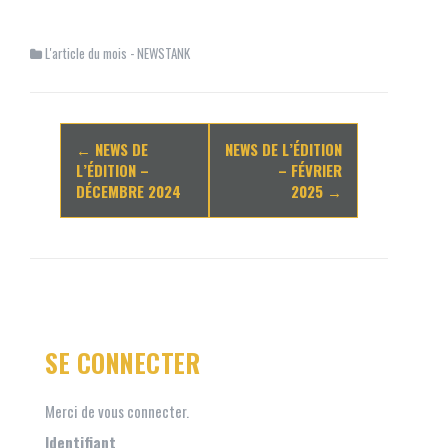
L'article du mois - NEWSTANK
Navigation
←
NEWS DE
NEWS DE L’ÉDITION
d'article
L’ÉDITION –
– FÉVRIER
DÉCEMBRE 2024
2025
→
SE CONNECTER
Merci de vous connecter.
Identifiant