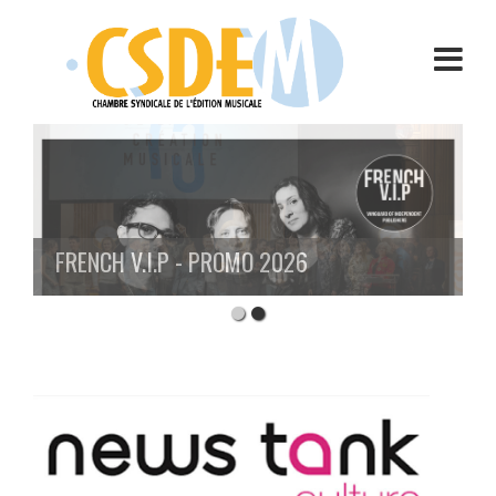
Aller
au
contenu
FRENCH V.I.P - PROMO 2026