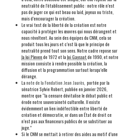
neutralité de l’établissement public : notre rôle n’est
pas de juger ce qui est beau ou laid, joyeux ou triste,
mais d’encourager la création.
Le vrai test de la liberté de la création est notre
capacité à protéger les œuvres qui nous dérangent et
nous révoltent. Au sein des équipes du CNM, cela se
produit tous les jours et c’est là que le principe de
neutralité prend tout son sens. Notre cadre repose sur
la loi Pleven
de 1972 et la
loi Gayssot
de 1990, et notre
mission consiste à rendre possible la création, la
diffusion et la programmation surtout lorsqu’elle
dérange.
La
note de la Fondation Jean Jaurès,
portée par la
sénatrice Sylvie Robert, publiée en janvier 2026,
montre que “la censure dévitalise le débat public et
érode notre souveraineté culturelle. Il existe
évidemment un lien indéfectible entre liberté de
création et démocratie, or dans un État de droit ce
n’est pas aux financeurs publics de se substituer au
juge.”
Si le CNM se mettait à retirer des aides au motif d’une