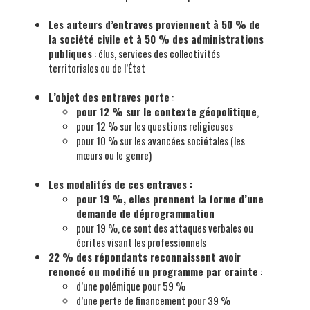
Les auteurs d’entraves proviennent à 50 % de
la société civile et à 50 % des administrations
publiques
: élus, services des collectivités
territoriales ou de l’État
L’objet des entraves porte
:
pour 12 % sur le contexte géopolitique
,
pour 12 % sur les questions religieuses
pour 10 % sur les avancées sociétales (les
mœurs ou le genre)
Les modalités de ces entraves :
pour 19 %, elles prennent la forme d’une
demande de déprogrammation
pour 19 %, ce sont des attaques verbales ou
écrites visant les professionnels
22 % des répondants reconnaissent avoir
renoncé ou modifié un programme par crainte
:
d’une polémique pour 59 %
d’une perte de financement pour 39 %