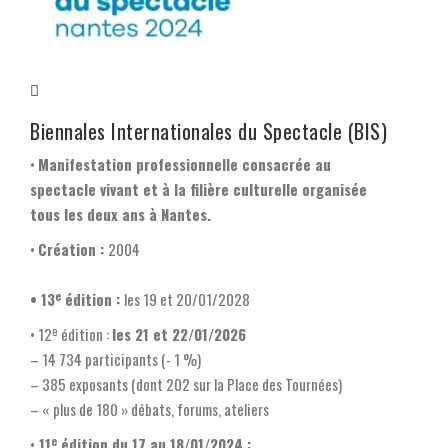
Biennales Internationales du Spectacle (BIS)
•
Manifestation professionnelle consacrée au
spectacle vivant et à la filière culturelle organisée
tous les deux ans à Nantes.
•
Création :
2004
e
• 13
édition :
les 19 et 20/01/2028
e
• 12
édition :
les 21 et 22/01/2026
– 14 734 participants (- 1 %)
– 385 exposants (dont 202 sur la Place des Tournées)
– « plus de 180 » débats, forums, ateliers
e
•
11
édition du 17 au 18/01/2024 :