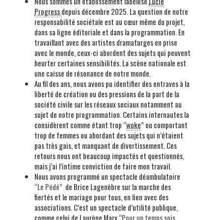
Nous sommes un établissement labellisé
Lucie
Progress
depuis décembre 2025. La question de notre
responsabilité sociétale est au cœur même du projet,
dans sa ligne éditoriale et dans la programmation. En
travaillant avec des artistes dramaturges en prise
avec le monde, ceux-ci abordent des sujets qui peuvent
heurter certaines sensibilités. La scène nationale est
une caisse de résonance de notre monde.
Au fil des ans, nous avons pu identifier des entraves à la
liberté de création ou des pressions de la part de la
société civile sur les réseaux sociaux notamment au
sujet de notre programmation. Certains internautes la
considèrent comme étant trop “
woke
” ou comportant
trop de femmes ou abordant des sujets qui n’étaient
pas très gais, et manquant de divertissement. Ces
retours nous ont beaucoup impactés et questionnés,
mais j’ai l’intime conviction de faire mon travail.
Nous avons programmé un spectacle déambulatoire
“Le Pédé”
de Brice Lagenèbre sur la marche des
fiertés et le mariage pour tous, en lien avec des
associations. C’est un spectacle d’utilité publique,
comme celui de Laurène Marx “
Pour un temps sois