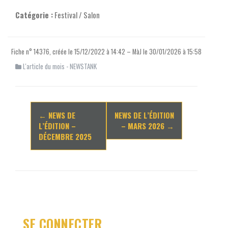
Catégorie :
Festival / Salon
Fiche n° 14376, créée le 15/12/2022 à 14:42 – MàJ le 30/01/2026 à 15:58
L'article du mois - NEWSTANK
Navigation
←
NEWS DE
NEWS DE L’ÉDITION
d'article
L’ÉDITION –
– MARS 2026
→
DÉCEMBRE 2025
SE CONNECTER