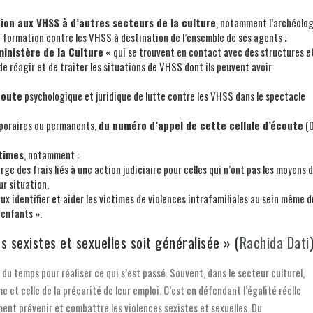
ion aux VHSS à d’autres secteurs de la culture
, notamment l’archéolog
e formation contre les VHSS à destination de l’ensemble de ses agents ;
inistère de la Culture
« qui se trouvent en contact avec des structures e
de réagir et de traiter les situations de VHSS dont ils peuvent avoir
coute
psychologique et juridique de lutte contre les VHSS dans le spectacle
emporaires ou permanents,
du numéro d’appel de cette cellule d’écoute
(
times
, notamment :
ge des frais liés à une action judiciaire pour celles qui n’ont pas les moyens 
ur situation,
ux identifier et aider les victimes de violences intrafamiliales au sein même d
 enfants ».
es sexistes et sexuelles soit généralisée » (
Rachida Dati
s du temps pour réaliser ce qui s’est passé. Souvent, dans le secteur culturel,
 et celle de la précarité de leur emploi. C’est en défendant l’égalité réelle
nt prévenir et combattre les violences sexistes et sexuelles. Du