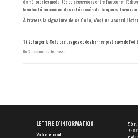
d’améliorer les modalités de discussions entre l’auteur et l’édi
la
volonté commune des intéressés de toujours favoriser 
À travers la signature de ce Code, c’est un accord histo
Télécharger
le Code des usages et des bonnes pratiques de l’édi
Communiqués de presse
Navigation
d'article
LETTRE D’INFORMATION
59 ru
75011
Votre e-mail
csde