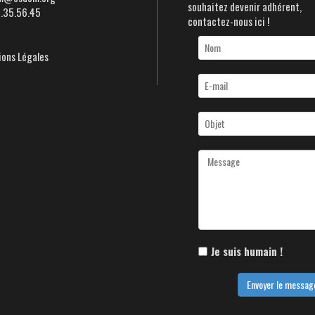
souhaitez devenir adhérent,
5.35.56.45
contactez-nous ici !
ons Légales
Je suis humain !
Envoyer le messag