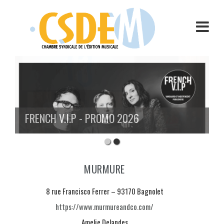
Aller
au
contenu
FRENCH V.I.P - PROMO 2026
MURMURE
8 rue Francisco Ferrer – 93170 Bagnolet
https://www.murmureandco.com/
Amelie Delandes