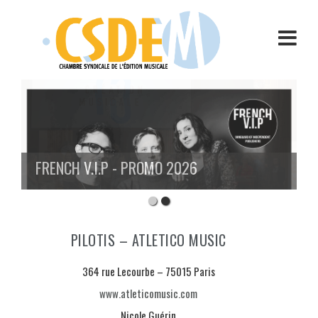
Aller
au
contenu
FRENCH V.I.P - PROMO 2026
PILOTIS – ATLETICO MUSIC
364 rue Lecourbe – 75015 Paris
www.atleticomusic.com
Nicole Guérin