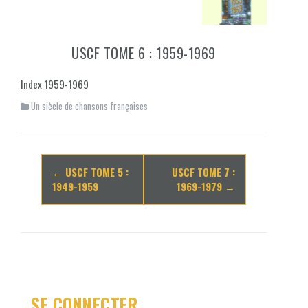
USCF TOME 6 : 1959-1969
Index 1959-1969
Un siècle de chansons françaises
Navigation
←
USCF TOME 5 :
USCF TOME 7 :
d'article
1949-1959
1969-1979
→
SE CONNECTER