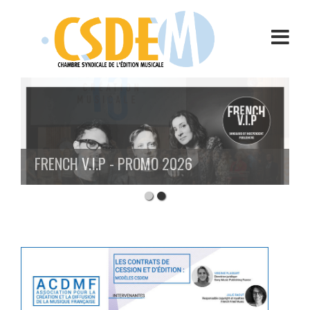
Aller
au
contenu
FRENCH V.I.P - PROMO 2026