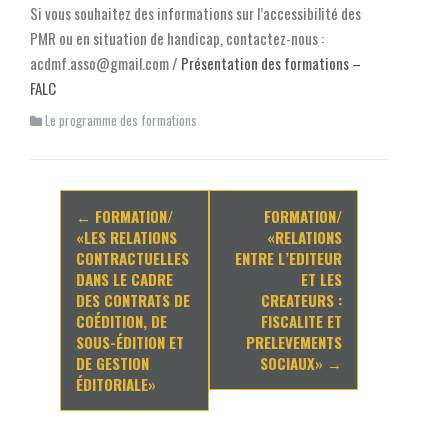
Si vous souhaitez des informations sur l’accessibilité des
PMR ou en situation de handicap, contactez-nous :
acdmf.asso@gmail.com /
Présentation des formations –
FALC
Le programme des formations
Navigation
←
FORMATION/
FORMATION/
d'article
«LES RELATIONS
«RELATIONS
CONTRACTUELLES
ENTRE L’EDITEUR
DANS LE CADRE
ET LES
DES CONTRATS DE
CREATEURS :
COÉDITION, DE
FISCALITE ET
SOUS-ÉDITION ET
PRELEVEMENTS
DE GESTION
SOCIAUX»
→
ÉDITORIALE»