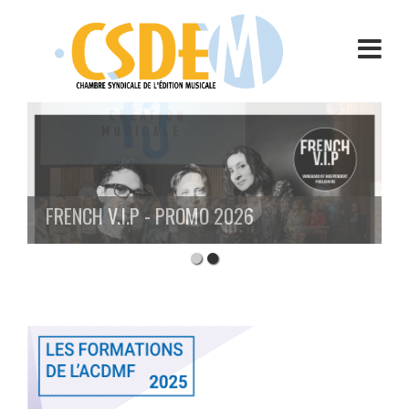
Aller
au
contenu
FRENCH V.I.P - PROMO 2026