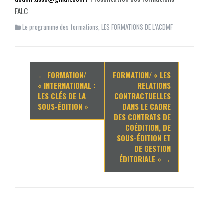
FALC
Le programme des formations
,
LES FORMATIONS DE L’ACDMF
Navigation
←
FORMATION/
FORMATION/ « LES
d'article
« INTERNATIONAL :
RELATIONS
LES CLÉS DE LA
CONTRACTUELLES
SOUS-ÉDITION »
DANS LE CADRE
DES CONTRATS DE
COÉDITION, DE
SOUS-ÉDITION ET
DE GESTION
ÉDITORIALE »
→