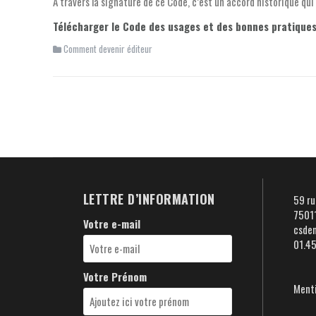
À travers la signature de ce Code, c’est un accord historique qui
Télécharger le Code des usages et des bonnes pratiques
Comment devenir éditeur
Navigation
d'article
LETTRE D’INFORMATION
59 ru
75011
Votre e-mail
csde
01.4
Votre Prénom
Menti