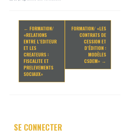
Navigation
←
FORMATION/
FORMATION/ «LES
d'article
«RELATIONS
CONTRATS DE
ENTRE L’EDITEUR
CESSION ET
ET LES
D’ÉDITION :
CREATEURS :
MODÈLES
FISCALITE ET
CSDEM»
→
PRELEVEMENTS
SOCIAUX»
SE CONNECTER